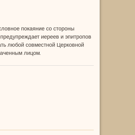
словное покаяние со стороны
м предупреждает иереев и эпитропов
ать любой совместной Церковной
наченным лицом.