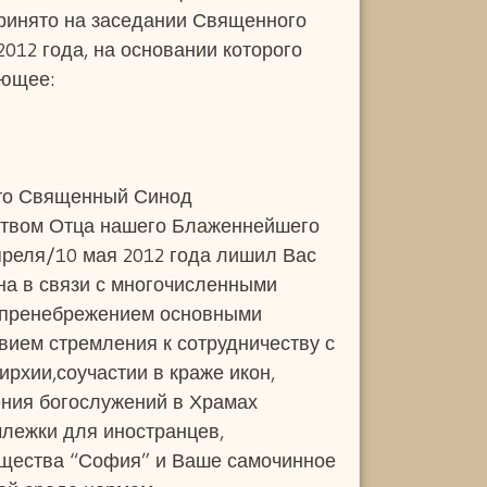
ринято на заседании Священного
2012 года, на основании которого
ующее:
что Священный Синод
ством Отца нашего Блаженнейшего
преля/10 мая 2012 года лишил Вас
на в связи с многочисленными
 пренебрежением основными
вием стремления к сотрудничеству с
рхии,соучастии в краже икон,
ения богослужений в Храмах
члежки для иностранцев,
бщества “София” и Ваше самочинное