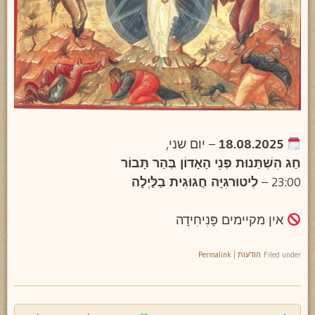
18.08.2025
– יום שני,
חַג הִשְׁתַּנוּת פְּנֵי הָאָדוֹן בְּהַר תָּבוֹר
23:00 –
לִיטוּרגִיָּה חֲגוּגִית בַלַּיְלָה
אין מקיימים פָּנִיחִידָה
Filed under
הודעות
|
Permalink