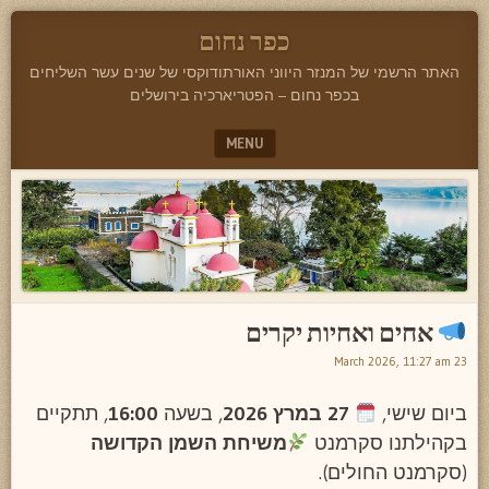
כפר נחום
האתר הרשמי של המנזר היווני האורתודוקסי של שנים עשר השליחים
בכפר נחום – הפטריארכיה בירושלים
MENU
SKIP TO CONTENT
אחים ואחיות יקרים
23 March 2026, 11:27 am
ביום שישי,
27 במרץ 2026
, בשעה
16:00
, תתקיים
בקהילתנו סקרמנט
משיחת השמן הקדושה
(סקרמנט החולים).