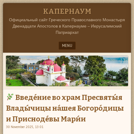
KАПЕРНАУМ
Официальный сайт Греческого Православного Монастыря
Двенадцати Апостолов в Капернауме – Иерусалимский
Патриархат
MENU
SKIP TO CONTENT
Введе́ние во храм Пресвяты́я
Влады́чицы на́шея Богоро́дицы
и Присноде́вы Мари́и
30 November 2025, 13:01